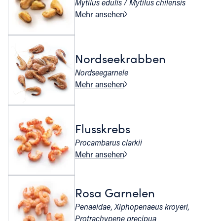
Mytilus edulis / Mytilus chilensis
Mehr ansehen
Nordseekrabben
Nordseegarnele
Mehr ansehen
Flusskrebs
Procambarus clarkii
Mehr ansehen
Rosa Garnelen
Penaeidae, Xiphopenaeus kroyeri,
Protrachypene precipua