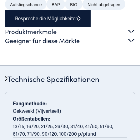
Aufstiegschance
BAP
BIO
Nicht abgetragen
Bespreche die Möglichkeiten
Produktmerkmale
Geeignet für diese Märkte
Geschmacksprofil
Süß, zart, milder Meeresgeschmack
Einzelhandel
Textur
Versalien
Premium Tiefkühlkost
Fertig zum Kochen
Fest, saftig
Gastronomie
Aussehen
Technische Spezifikationen
Transparente weiße bis graue, konsistente Sortierung
Feine Küche
Gehobene Küche
Catering
Industrie
Weitere Verarbeitung
Fertiggerichte
Mehrwertdienste
Fangmethode:
Gekweekt (Vijverteelt)
Größentabellen:
13/15, 16/20, 21/25, 26/30, 31/40, 41/50, 51/60,
61/70, 71/90, 90/120, 100/200 p/pfund