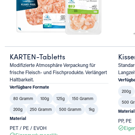
KARTEN-Tabletts
Kiss
Modifizierte Atmosphäre Verpackung für
Standar
frische Fleisch- und Fischprodukte. Verlängert
Langzei
Haltbarkeit.
Verfügb
Verfügbare Formate
200g
80 Gramm
100g
125g
150 Gramm
500 G
200g
250 Gramm
500 Gramm
1kg
Material
Material
PP, PE
PET / PE / EVOH
Eige