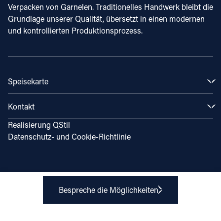
Verpacken von Garnelen. Traditionelles Handwerk bleibt die
Grundlage unserer Qualität, übersetzt in einen modernen
und kontrollierten Produktionsprozess.
Speisekarte
Produkte
Kontakt
Märkte
Unsere Geschichte
Hyazinthenstraße 16
Realisierung
QStil
Wissen & Inspiration
1131 HW Volendam
Datenschutz- und Cookie-Richtlinie
Unsere Standorte
0031 (0) 299 – 364 247
Arbeiten bei
info@klaaspuul.com
Qualität und Nachhaltigkeit
Bespreche die Möglichkeiten
LinkedIn
Instagram