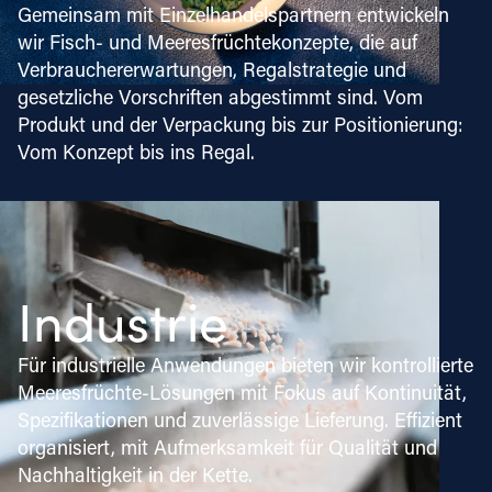
Gemeinsam mit Einzelhandelspartnern entwickeln
wir Fisch- und Meeresfrüchtekonzepte, die auf
Verbrauchererwartungen, Regalstrategie und
gesetzliche Vorschriften abgestimmt sind. Vom
Produkt und der Verpackung bis zur Positionierung:
Vom Konzept bis ins Regal.
Industrie
Für industrielle Anwendungen bieten wir kontrollierte
Meeresfrüchte-Lösungen mit Fokus auf Kontinuität,
Spezifikationen und zuverlässige Lieferung. Effizient
organisiert, mit Aufmerksamkeit für Qualität und
Nachhaltigkeit in der Kette.