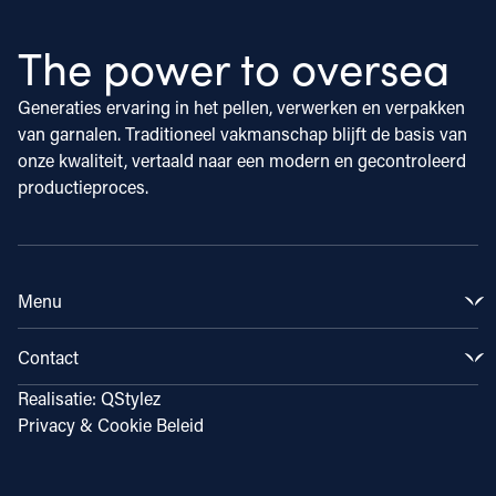
The power to oversea
Generaties ervaring in het pellen, verwerken en verpakken
van garnalen. Traditioneel vakmanschap blijft de basis van
onze kwaliteit, vertaald naar een modern en gecontroleerd
productieproces.
Menu
Producten
Contact
Markten
Ons verhaal
Hyacintenstraat 16
Realisatie:
QStylez
Kennis & Inspiratie
1131 HW Volendam
Privacy & Cookie Beleid
Onze locaties
0031 (0) 299 – 364 247
Werken bij
info@klaaspuul.com