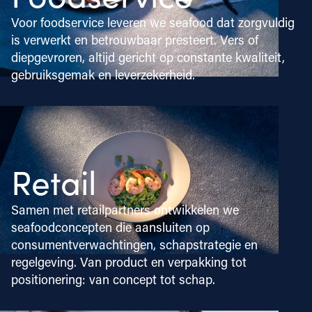
Voor foodservice leveren we seafood dat zorgvuldig
is verwerkt en betrouwbaar presteert. Vers of
diepgevroren, altijd gericht op constante kwaliteit,
gebruiksgemak en leverzekerheid.
Retail
Samen met retailpartners ontwikkelen we
seafoodconcepten die aansluiten op
consumentverwachtingen, schapstrategie en
regelgeving. Van product en verpakking tot
positionering: van concept tot schap.