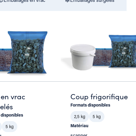
 en vrac
Coup frigorifique
elés
Formats disponibles
 disponibles
2,5 kg
5 kg
Matériau
5 kg
scanner
u