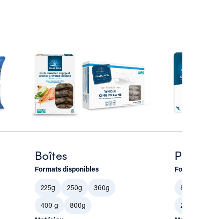
Boîtes
Platea
Formats disponibles
Formats dispo
225g
250g
360g
80g
100g
400 g
800g
200g
250