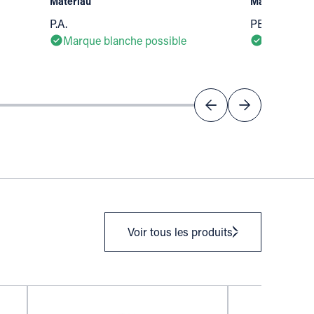
Matériau
Matériau
P.A.
PET / PE / 
Marque blanche possible
Marque bl
Voir tous les produits