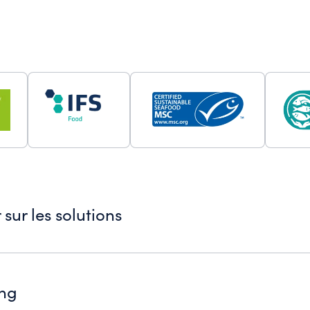
sur les solutions
ous veillons à ce que nos clients puissent compter dessus — a
ing