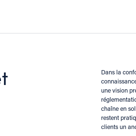
t
Dans la confo
connaissance
une vision pr
réglementati
chaîne en so
restent prati
clients un a