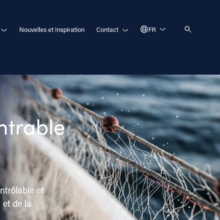
Nouvelles et Inspiration
Contact
FR
trable
ntrôlable et
 et de la