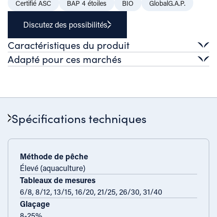
Certifié ASC
BAP 4 étoiles
BIO
GlobalG.A.P.
Discutez des possibilités
Caractéristiques du produit
Adapté pour ces marchés
Profil de saveur
Léger et charnu
Détail
Texture
Verbalies
Congélation premium
Prêt à cuire
Ferme, juteux, morsure charnue
Restauration
Apparence
Spécifications techniques
Blanc transparent à gris, tri constant
Haute cuisine
Restauration décontractée
Traiteur
Industrie
Traitement supplémentaire
Repas préparés
Méthode de pêche
Élevé (aquaculture)
Applications à valeur ajoutée
Tableaux de mesures
6/8, 8/12, 13/15, 16/20, 21/25, 26/30, 31/40
Glaçage
8-25%