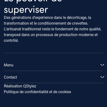
superviser
Des générations d'expérience dans le décorticage, la
transformation et le conditionnement de crevettes.
L'artisanat traditionnel reste le fondement de notre qualité,
transposé dans un processus de production moderne et
contrôlé.
Menu
Produits
Contact
Marchés
Notre histoire
Rue Hyacinthe 16
Réalisation
QStylez
Connaissances et Inspiration
1131 HW Volendam
Politique de confidentialité et de cookies
Onze lieux
0031 (0) 299 – 364 247
Travailler chez
info@klaaspuul.com