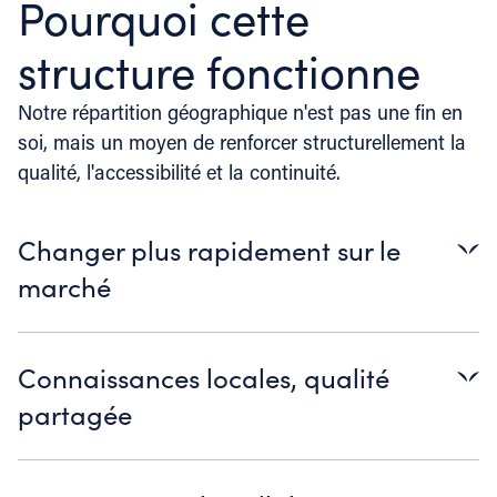
Pourquoi cette
structure fonctionne
Notre répartition géographique n'est pas une fin en
1
/
5
soi, mais un moyen de renforcer structurellement la
qualité, l'accessibilité et la continuité.
Changer plus rapidement sur le
marché
En étant présents localement, nous pouvons réagir
plus rapidement, soutenir les clients personnellement
Connaissances locales, qualité
et répondre directement aux évolutions du marché.
partagée
Chaque équipe connaît le marché local, la