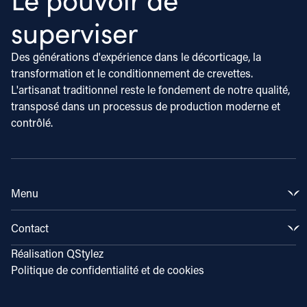
superviser
Des générations d'expérience dans le décorticage, la
transformation et le conditionnement de crevettes.
L'artisanat traditionnel reste le fondement de notre qualité,
transposé dans un processus de production moderne et
contrôlé.
Menu
Produits
Contact
Marchés
Notre histoire
Rue Hyacinthe 16
Réalisation
QStylez
Connaissances et Inspiration
1131 HW Volendam
Politique de confidentialité et de cookies
Onze lieux
0031 (0) 299 – 364 247
Travailler chez
info@klaaspuul.com