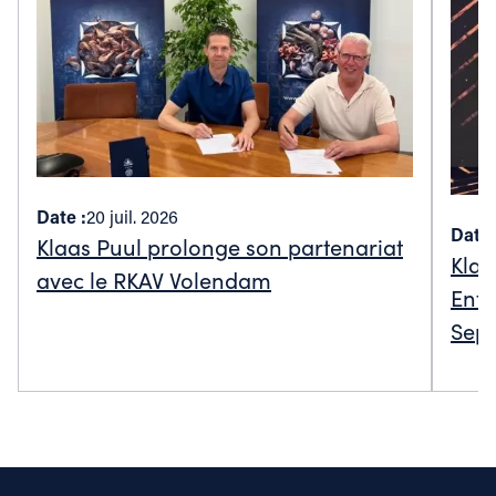
Date :
20 juil. 2026
Date 
Klaas Puul prolonge son partenariat
Klaa
avec le RKAV Volendam
Entr
Sept